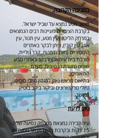
בסביבה הקרובה
מושב מטע נמצא על שביל ישראל.
בקרבת הצימרים מעיינות רבים הנמצאים
במרחק הליכה (עין מטע, עין תנור, עין
אוזן, עין קובי), ניתן לבקר באתרים
היסטוריים (חורבת חנות, קבר גוליית,
חורבת בית עיתאב) ולבקר באתרי טבע
שונים (מערת הנטיפים, מערת
התאומים).
בתיאום מראש ניתן להזמין טיולי סוסים,
טיולי טרקטורונים וביקור ביקב בוטיק
במושב.
טוב לדעת
עיר הבירה נמצאת במרחק נסיעה של כ-
15 דקות ובקרבת מקום מבחר מסעדות
ובתי קפה הפזורים בישובים הסמוכים.