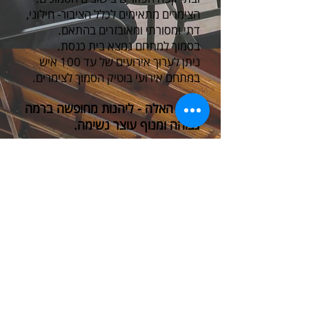
הצימרים מתאימים לכלל הציבור- חילוני,
דתי ומסורתי ומאובזרים בהתאם.
בסמוך למתחם נמצא בית כנסת.
ניתן לערוך אירועים של עד 100 איש
במתחם אירועי בוטיק הסמוך לצימרים.
אודם האלה - ליהנות מחופשה ברמה
גבוהה ומנוף עוצר נשימה.
אירועי בוטיק
מתחם הספא
החצר והבריכה
הוילה
דירת הנופש