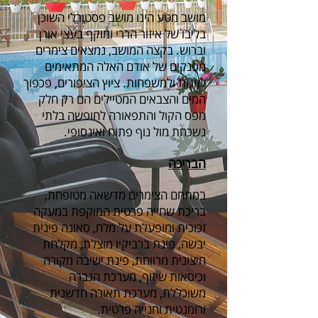
מושב מטע הינו מושב פסטורלי השוכן
בליבו של איזור הררי ומוקף בעצי אורן
וברוש. בקצה המושב, נמצאים צימרים
מפנקים של אודם האלה המתאימים
לזוגות ולמשפחות. ציוץ הציפורים, פכפוך
המים והצבאים המטיילים הם רק חלק
מפס הקול והתפאורה לחופשה בלתי
נשכחת מול נוף פתוח ואינסופי.
הבריכה
במתחם הצימרים מדשאה מטופחת,
בריכת שחייה פרטית המוקפת במעקה
זכוכית ומופעלת על מלח, סאונה פינית
יבשה, פינת ברביקיו מוצלת, מקלחת
חיצונית מרווחת, פינת ישיבה מקורה
וכיסאות שיזוף, מערכת הגברה
משוכללת, מערכת תאורה חדשנית
ורומנטית וחנייה פרטית.