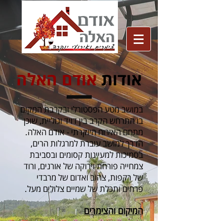
אודות
אודם האלה
במושב מטע הפסטורלי ובקרבת המקום
בו התרחש הקרב בין דויד וגוליית, שוכן
מתחם האירוח היוקרתי - אודם האלה.
הדרך למושב עוברת למרגלות הרים,
בסמיכות למעיינות קסומים ובסביבת
צמחייה פורחת וירוקה של אורנים, ורוד
של רקפות, צהוב ואדום של מרבדי
פרחים ותכלת של שמיים צלולים מעל.
המיקום והצימרים