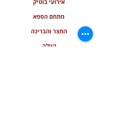
אירועי בוטיק
מתחם הספא
החצר והבריכה
הוילה
דירת הנופש
עץ התות
כליל החורש ופריחת השקד
תנאי השימוש