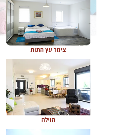
צימר עץ התות
הוילה