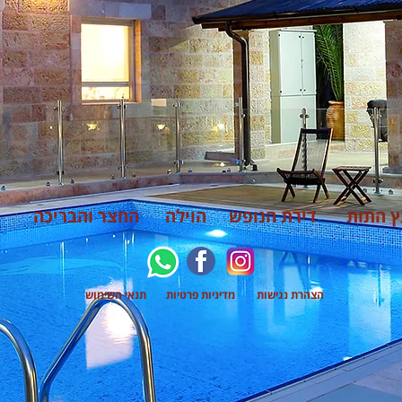
ץ התות
דירת הנופש
הוילה
החצר והבריכה
הצהרת נגישות
מדיניות פרטיות
תנאי השימוש