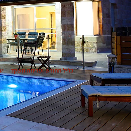
כליל החורש ופריחת השקד
ע